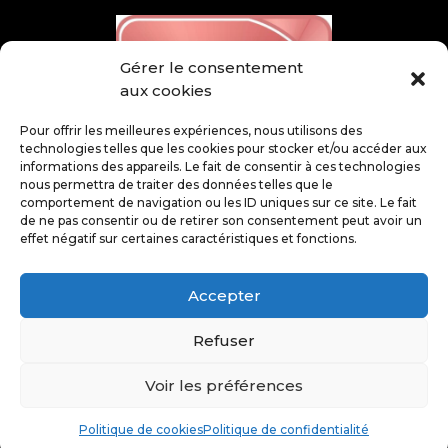
Gérer le consentement
aux cookies
Pour offrir les meilleures expériences, nous utilisons des
technologies telles que les cookies pour stocker et/ou accéder aux
informations des appareils. Le fait de consentir à ces technologies
nous permettra de traiter des données telles que le
comportement de navigation ou les ID uniques sur ce site. Le fait
de ne pas consentir ou de retirer son consentement peut avoir un
effet négatif sur certaines caractéristiques et fonctions.
Accepter
Refuser
@ Juin 2026 – Tous droits réservés – SCOBEX –
Voir les préférences
Mentions légales
–
Politique de confidentialité
–
Politique de cookies
–
Plan du site
Politique de cookies
Politique de confidentialité