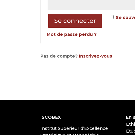
Se souv
Se connecter
Mot de passe perdu ?
Pas de compte?
Inscrivez-vous
SCOBEX
En s
Éth
Institut Supérieur d’Excellence
Étu