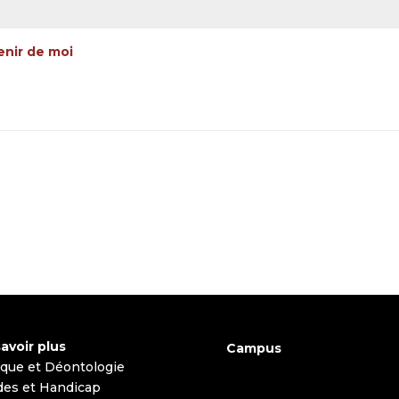
enir de moi
avoir plus
Campus
ique et Déontologie
des et Handicap