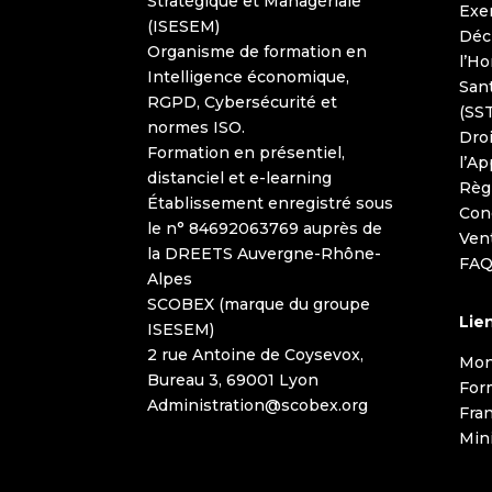
Stratégique et Managériale
Exer
(ISESEM)
Décl
Organisme de formation en
l’H
Intelligence économique,
Sant
RGPD, Cybersécurité et
(SST
normes ISO.
Droi
Formation en présentiel,
l’Ap
distanciel et e-learning
Règ
Établissement enregistré sous
Con
le n° 84692063769 auprès de
Ven
la DREETS Auvergne-Rhône-
FA
Alpes
SCOBEX (marque du groupe
Lien
ISESEM)
2 rue Antoine de Coysevox,
Mon
Bureau 3, 69001 Lyon
For
Administration@scobex.org
Fra
Mini