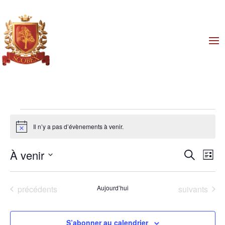
Évènements
Il n’y a pas d’évènements à venir.
Notice
Reche
Na
À venir
Recherch
Liste
de
et
Sélectionnez
vu
naviga
une
Év
Évènements
Évènements
précédents
Aujourd’hui
suivants
de
date.
vues
Évène
S’abonner au calendrier