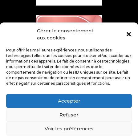
Gérer le consentement
aux cookies
Pour offrir les meilleures expériences, nous utilisons des
technologies telles que les cookies pour stocker et/ou accéder aux
informations des appareils. Le fait de consentir à ces technologies
nous permettra de traiter des données telles que le
comportement de navigation ou les ID uniques sur ce site. Le fait
de ne pas consentir ou de retirer son consentement peut avoir un
effet négatif sur certaines caractéristiques et fonctions.
Accepter
Refuser
@ Juin 2026 – Tous droits réservés – SCOBEX –
Voir les préférences
Mentions légales
–
Politique de confidentialité
–
Politique de cookies
–
Plan du site