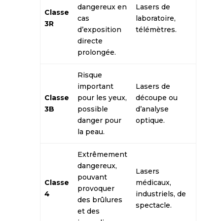
dangereux en
Lasers de
Classe
cas
laboratoire,
3R
d’exposition
télémètres.
directe
prolongée.
Risque
important
Lasers de
Classe
pour les yeux,
découpe ou
3B
possible
d’analyse
danger pour
optique.
la peau.
Extrêmement
dangereux,
Lasers
pouvant
Classe
médicaux,
provoquer
4
industriels, de
des brûlures
spectacle.
et des