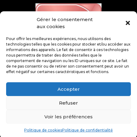
Gérer le consentement
aux cookies
Pour offrir les meilleures expériences, nous utilisons des
technologies telles que les cookies pour stocker et/ou accéder aux
informations des appareils. Le fait de consentir à ces technologies
nous permettra de traiter des données telles que le
comportement de navigation ou les ID uniques sur ce site. Le fait
de ne pas consentir ou de retirer son consentement peut avoir un
effet négatif sur certaines caractéristiques et fonctions.
Accepter
Refuser
@ Juin 2026 – Tous droits réservés – SCOBEX –
Voir les préférences
Mentions légales
–
Politique de confidentialité
–
Politique de cookies
–
Plan du site
Politique de cookies
Politique de confidentialité