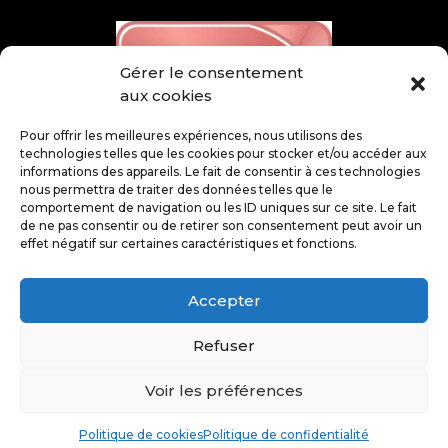
Gérer le consentement
aux cookies
Pour offrir les meilleures expériences, nous utilisons des
technologies telles que les cookies pour stocker et/ou accéder aux
informations des appareils. Le fait de consentir à ces technologies
nous permettra de traiter des données telles que le
comportement de navigation ou les ID uniques sur ce site. Le fait
de ne pas consentir ou de retirer son consentement peut avoir un
effet négatif sur certaines caractéristiques et fonctions.
Accepter
Refuser
@ Juin 2026 – Tous droits réservés – SCOBEX –
Voir les préférences
Mentions légales
–
Politique de confidentialité
–
Politique de cookies
–
Plan du site
Politique de cookies
Politique de confidentialité