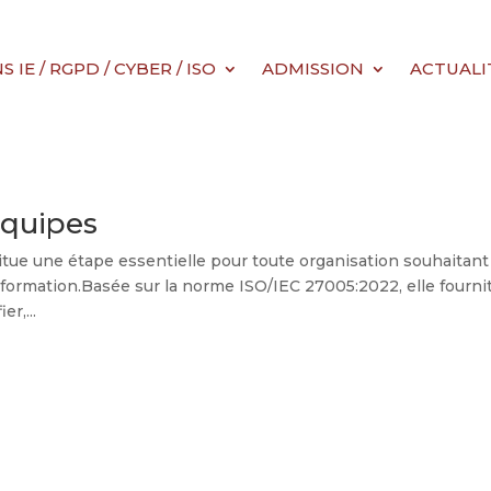
IE / RGPD / CYBER / ISO
ADMISSION
ACTUALI
équipes
tue une étape essentielle pour toute organisation souhaitant
l’information.Basée sur la norme ISO/IEC 27005:2022, elle fourni
r,...